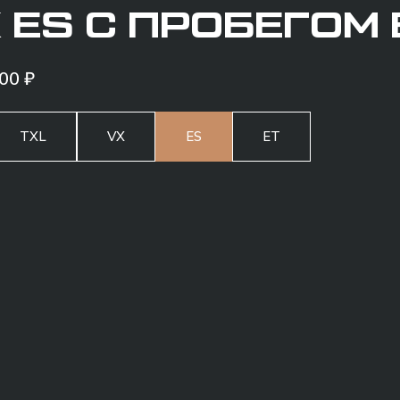
 ES С ПРОБЕГОМ
00 ₽
TXL
VX
ES
ET