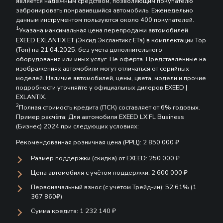
является надежным средством, позволяющим покупателю
забронировать понравившийся автомобиль. Еженедельно
данным инструментом пользуются около 400 покупателей.
1
Указана максимальная цена перепродажи автомобилей
EXEED EXLANTIX ET (Эксид Экслантикс ЕТэ) в комплектации Top
(Топ) на 21.04.2025, без учета дополнительного
оборудования или иных услуг. Не оферта. Представленные на
изображениях автомобили могут отличаться от серийных
моделей. Наличие автомобилей, цены, цвета, модели и прочие
подробности уточняйте у официальных дилеров EXEED |
EXLANTIX.
2
Полная стоимость кредита (ПСК) составляет от 6% годовых.
Пример расчёта: Для автомобиля EXEED LX FL Business
(Бизнес) 2024 при следующих условиях:
Рекомендованная розничная цена (РРЦ): 2 850 000 ₽
Размер поддержки (скидка) от EXEED: 250 000 ₽
Цена автомобиля с учётом поддержки: 2 600 000 ₽
Первоначальный взнос (с учётом Трейд-ин): 52,61% (1
367 860₽)
Сумма кредита: 1 232 140 ₽