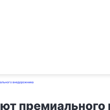
ального внедорожника
бют премиального