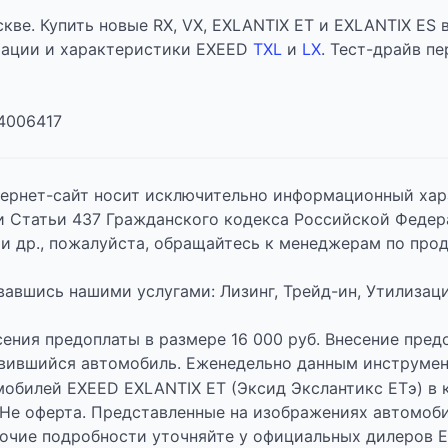
кве. Купить новые RX, VX, EXLANTIX ET и EXLANTIX ES 
тации и характеристики EXEED
TXL
и
LX
. Тест-драйв п
4006417
ернет-сайт носит исключительно информационный хара
 Статьи 437 Гражданского кодекса Российской Федер
и др., пожалуйста, обращайтесь к менеджерам по пр
авшись нашими услугами: Лизинг, Трейд-ин, Утилизаци
есения предоплаты в размере 16 000 руб. Внесение пре
ившийся автомобиль. Еженедельно данным инструмент
билей EXEED EXLANTIX ET (Эксид Экслантикс ЕТэ) в ко
 Не оферта. Представленные на изображениях автомоби
рочие подробности уточняйте у официальных дилеров E