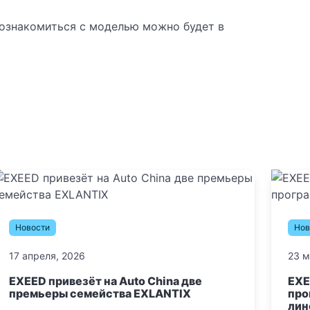
Познакомиться с моделью можно будет в
Новости
Нов
17 апреля, 2026
23 м
EXEED привезёт на Auto China две
EXE
премьеры семейства EXLANTIX
про
лин